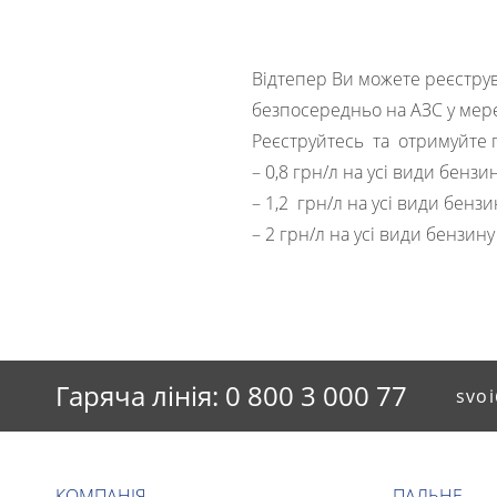
Відтепер Ви можете реєстру
безпосередньо на АЗС у мере
Реєструйтесь та отримуйте г
– 0,8 грн/л на усі види бензи
– 1,2 грн/л на усі види бензи
– 2 грн/л на усі види бензину
Гаряча лінія: 0 800 3 000 77
svoi
КОМПАНІЯ
ПАЛЬНЕ