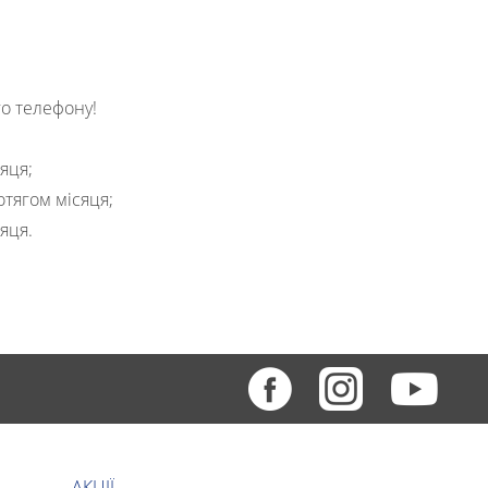
о телефону!
сяця;
отягом місяця;
яця.
АКЦІЇ