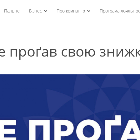
Пальне
Бізнес
Про компанію
Програма лояльнос
е проґав свою знижк