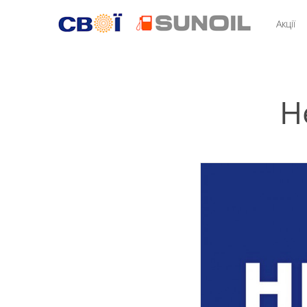
Акції
Н