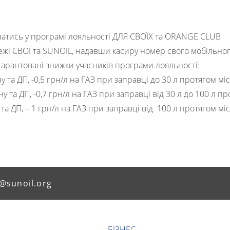
ватись у програмі лояльності ДЛЯ СВОЇХ та ORANGE CLUB
жі СВОЇ та SUNOIL, надавши касиру номер свого мобільног
арантовані знижки учасників програми лояльності:
ну та ДП, -0,5 грн/л на ГАЗ при заправці до 30 л протягом мі
ну та ДП, -0,7 грн/л на ГАЗ при заправці від 30 л до 100 л пр
 та ДП, – 1 грн/л на ГАЗ при заправці від 100 л протягом міс
@sunoil.org
БІЗНЕС