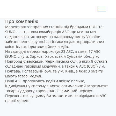
Про компанію
Мережа автозаправних станцій під брендами СВОЇ та
SUNOIL — це нова колаборація АЗС, що має на меті
надання якісних послуг на паливному ринку України,
забезпечення зручної логістики як для корпоративних
клієнтів, так і для звичайних водіїв.
На сьогодні мережа нароховує 23 АЗС, а саме: 17 АЗС
(SUNOIL ) у м. Харкові, Харківській Сумській обл., у м.
Новгород-Сіверський, Чернігівської обл., з яких 8 об’єктів
обладнані газовими модулями, а також 6 АЗС (СВОЇ) у м.
Полтава, Полтавській обл. та у м. Київ., з яких 3 об’єкти
мають газові модулі.
Наші АЗС пропонують водіям якісне пальне,
індивідуальну систему знижок, оптимальний асортимент
товарів у дорогу, гарячі напої і смачний перекус.
Переконатись у цьому Ви зможете лише відвідавши АЗС
нашої мережі.