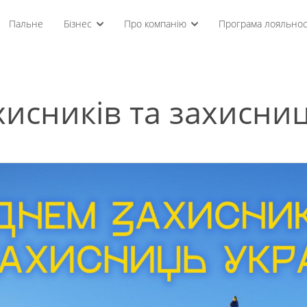
Пальне
Бізнес
Про компанію
Програма лояльнос
хисників та захисниц