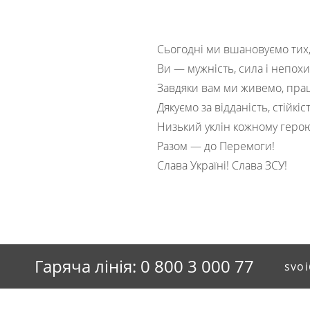
Сьогодні ми вшановуємо тих,
Ви — мужність, сила і непох
Завдяки вам ми живемо, прац
Дякуємо за відданість, стійкі
Низький уклін кожному геро
Разом — до Перемоги!
Слава Україні! Слава ЗСУ!
Гаряча лінія: 0 800 3 000 77
svoi